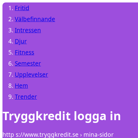
Fritid
Välbefinnande
Intressen
Djur
Fitness
Semester
Upplevelser
Hem
Trender
Tryggkredit logga in
http s://www.tryggkredit.se › mina-sidor