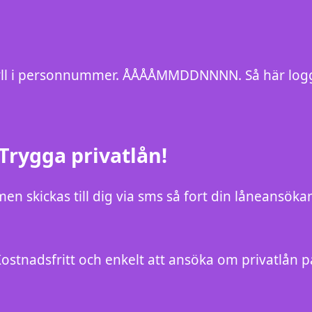
. Fyll i personnummer. ÅÅÅÅMMDDNNNN. Så här log
 Trygga privatlån!
men skickas till dig via sms så fort din låneansöka
ostnadsfritt och enkelt att ansöka om privatlån p