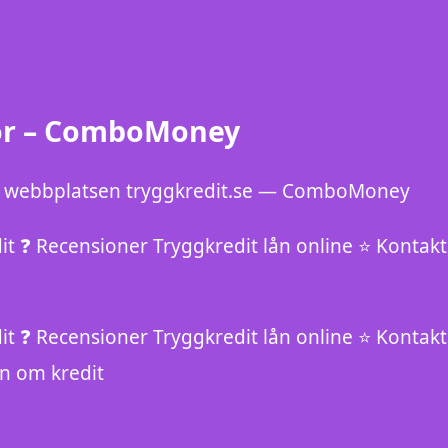
dor – ComboMoney
 på webbplatsen tryggkredit.se — ComboMoney
edit ❓ Recensioner Tryggkredit lån online ⭐ Kont
edit ❓ Recensioner Tryggkredit lån online ⭐ Kont
an om kredit