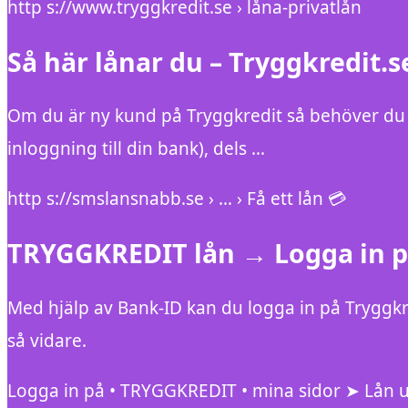
http s://www.tryggkredit.se › låna-privatlån
Så här lånar du – Tryggkredit.s
Om du är ny kund på Tryggkredit så behöver du i 
inloggning till din bank), dels …
http s://smslansnabb.se › … › Få ett lån 💳
TRYGGKREDIT lån → Logga in 
Med hjälp av Bank-ID kan du logga in på Tryggkre
så vidare.
Logga in på • TRYGGKREDIT • mina sidor ➤ Lån u