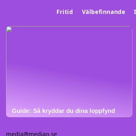
Fritid
Välbefinnande
Guide: Så kryddar du dina loppfynd
media@mediao.se