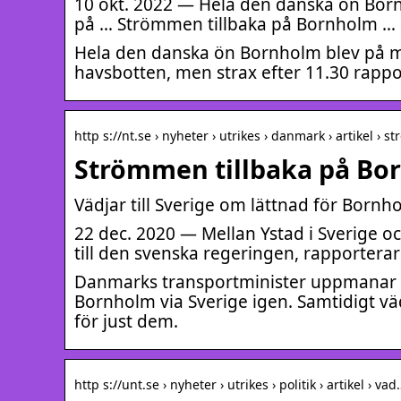
10 okt. 2022 — Hela den danska ön Bor
på … Strömmen tillbaka på Bornholm … S
Hela den danska ön Bornholm blev på m
havsbotten, men strax efter 11.30 rappo
http s://nt.se › nyheter › utrikes › danmark › artikel › st
Strömmen tillbaka på Bo
Vädjar till Sverige om lättnad för Bornh
22 dec. 2020 — Mellan Ystad i Sverige
till den svenska regeringen, rapportera
Danmarks transportminister uppmanar de
Bornholm via Sverige igen. Samtidigt 
för just dem.
http s://unt.se › nyheter › utrikes › politik › artikel › va