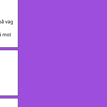
på väg
å mot
a