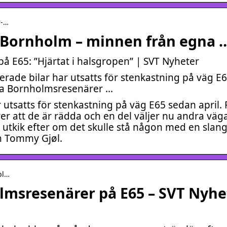
r-…
å Bornholm – minnen från egna 
 E65: ”Hjärtat i halsgropen” | SVT Nyheter
rerade bilar har utsatts för stenkastning på väg E
ska Bornholmsresenärer …
r utsatts för stenkastning på väg E65 sedan april. 
 att de är rädda och en del väljer nu andra vägar
te utkik efter om det skulle stå någon med en slan
n Tommy Gjøl.
-bl…
lmsresenärer på E65 – SVT Nyhe