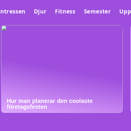
Intressen
Djur
Fitness
Semester
Upp
Hur man planerar den coolaste
företagsfesten