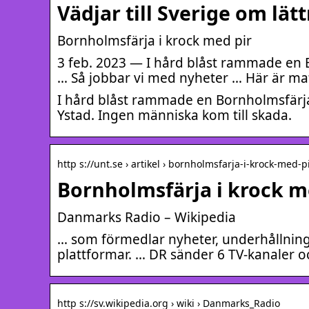
Vädjar till Sverige om lä
Bornholmsfärja i krock med pir
3 feb. 2023 — I hård blåst rammade en 
… Så jobbar vi med nyheter … Här är ma
I hård blåst rammade en Bornholmsfärja
Ystad. Ingen människa kom till skada.
http s://unt.se › artikel › bornholmsfarja-i-krock-med-p
Bornholmsfärja i krock m
Danmarks Radio – Wikipedia
… som förmedlar nyheter, underhållning 
plattformar. … DR sänder 6 TV-kanaler o
http s://sv.wikipedia.org › wiki › Danmarks_Radio