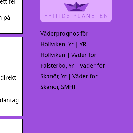
tt fel
n på
Väderprognos för
Höllviken, Yr | YR
Höllviken | Väder för
Falsterbo, Yr | Väder för
Skanör, Yr | Väder för
direkt
Skanör, SMHI
ndantag