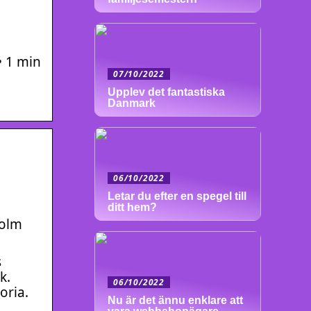
• 1 min
07/10/2022
Upplev det fantastiska
Danmark
06/10/2022
Letar du efter en spegel till
ditt hem?
holm
s
k.
06/10/2022
oria.
Nu är det ännu enklare att