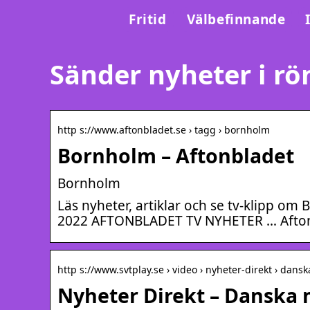
Fritid
Välbefinnande
Sänder nyheter i rö
http s://www.aftonbladet.se › tagg › bornholm
Bornholm – Aftonbladet
Bornholm
Läs nyheter, artiklar och se tv-klipp om
2022 AFTONBLADET TV NYHETER … Aftonb
http s://www.svtplay.se › video › nyheter-direkt › dans
Nyheter Direkt – Danska m