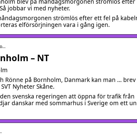
nholm blev på måndagsmorgonen strömlös efter e
å jobbar vi med nyheter.
åndagsmorgonen strömlös efter ett fel på kabel
rteras elförsörjningen vara i gång igen.
ro…
rnholm – NT
olm
 och Rönne på Bornholm, Danmark kan man … brev 
r SVT Nyheter Skåne.
n svenska regeringen att öppna för trafik från
vädjar danskar med sommarhus i Sverige om ett u
d…