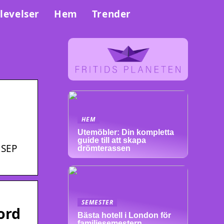
levelser
Hem
Trender
HEM
Utemöbler: Din kompletta
guide till att skapa
 SEP
drömterassen
SEMESTER
ord
Bästa hotell i London för
familjesemestern