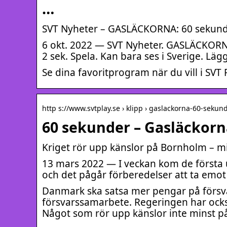
…
SVT Nyheter – GASLÄCKORNA: 60 sekunde
6 okt. 2022 — SVT Nyheter. GASLÄCKORN
2 sek. Spela. Kan bara ses i Sverige. Lägg t
Se dina favoritprogram när du vill i SVT P
http s://www.svtplay.se › klipp › gaslackorna-60-sekun
60 sekunder – Gasläckorn
Kriget rör upp känslor på Bornholm – 
13 mars 2022 — I veckan kom de första uk
och det pågår förberedelser att ta emot f
Danmark ska satsa mer pengar på försva
försvarssamarbete. Regeringen har ock
Något som rör upp känslor inte minst på