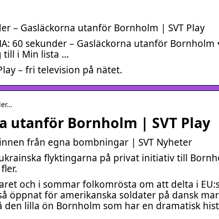
r – Gasläckorna utanför Bornholm | SVT Play
A: 60 sekunder – Gasläckorna utanför Bornholm 
ill i Min lista …
lay – fri television på nätet.
der…
a utanför Bornholm | SVT Play
minnen från egna bombningar | SVT Nyheter
rainska flyktingarna på privat initiativ till Born
ler.
ret och i sommar folkomrösta om att delta i EU:
så öppnat för amerikanska soldater på dansk mar
 den lilla ön Bornholm som har en dramatisk hist