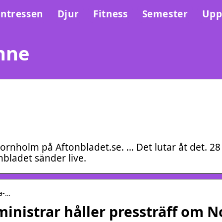
Intressen
Djur
Fitness
Semester
Upp
nne
 Bornholm på Aftonbladet.se. … Det lutar åt det. 28
ladet sänder live.
ka-…
inistrar håller pressträff om N