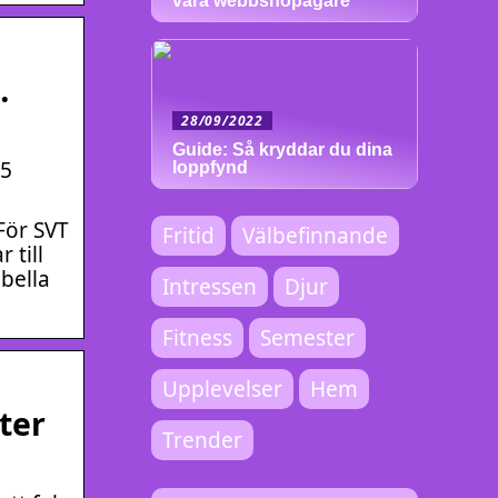
vara webbshopägare
…
28/09/2022
Guide: Så kryddar du dina
65
loppfynd
För SVT
Fritid
Välbefinnande
 till
gbella
Intressen
Djur
Fitness
Semester
Upplevelser
Hem
ter
Trender