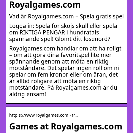
Royalgames.com
Vad är Royalgames.com – Spela gratis spel
Logga in: Spela för skojs skull eller spela
om RIKTIGA PENGAR i hundratals
spännande spel! Glömt ditt lösenord?
Royalgames.com handlar om att ha roligt
– om att göra dina favoritspel lite mer
spännande genom att möta en riktig
motståndare. Det spelar ingen roll om ni
spelar om fem kronor eller om äran, det
är alltid roligare att möta en riktig
motståndare. På Royalgames.com är du
aldrig ensam!
http s://www.royalgames.com › tr…
Games at Royalgames.com