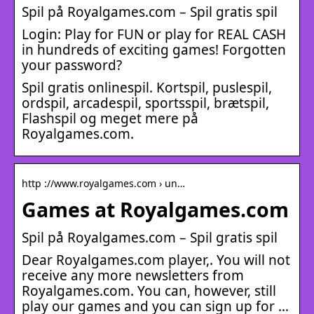
Spil på Royalgames.com – Spil gratis spil
Login: Play for FUN or play for REAL CASH
in hundreds of exciting games! Forgotten
your password?
Spil gratis onlinespil. Kortspil, puslespil,
ordspil, arcadespil, sportsspil, brætspil,
Flashspil og meget mere på
Royalgames.com.
http ://www.royalgames.com › un…
Games at Royalgames.com
Spil på Royalgames.com – Spil gratis spil
Dear Royalgames.com player,. You will not
receive any more newsletters from
Royalgames.com. You can, however, still
play our games and you can sign up for …