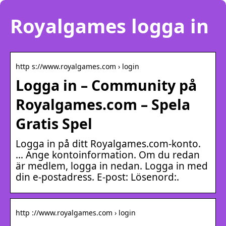
Royalgames logga in
http s://www.royalgames.com › login
Logga in – Community på
Royalgames.com – Spela
Gratis Spel
Logga in på ditt Royalgames.com-konto.
… Ange kontoinformation. Om du redan
är medlem, logga in nedan. Logga in med
din e-postadress. E-post: Lösenord:.
http ://www.royalgames.com › login