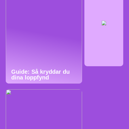
Guide: Så kryddar du
dina loppfynd