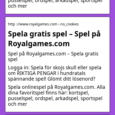
pusselspel, ordspel, arkadspel, sportspel
och mer
http ://www.royalgames.com › no_cookies
Spela gratis spel – Spel på
Royalgames.com
Spel på Royalgames.com – Spela gratis
spel
Logga in: Spela för skojs skull eller spela
om RIKTIGA PENGAR i hundratals
spännande spel! Glömt ditt lösenord?
Spela onlinespel på Royalgames.com. Alla
dina favoritspel finns här: kortspel,
pusselspel, ordspel, arkadspel, sportspel
och mer