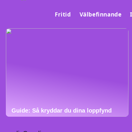
Fritid
Välbefinnande
Guide: Så kryddar du dina loppfynd