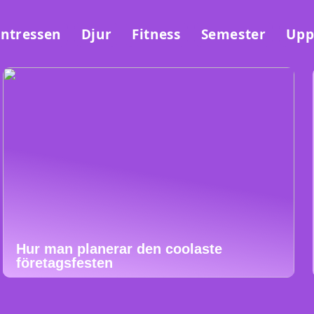
Intressen
Djur
Fitness
Semester
Upp
Hur man planerar den coolaste
företagsfesten