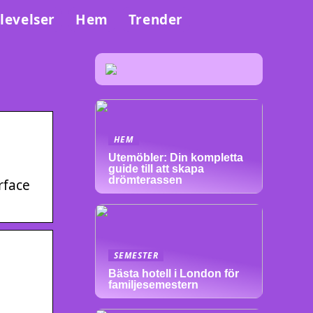
levelser
Hem
Trender
HEM
Utemöbler: Din kompletta
guide till att skapa
drömterassen
rface
SEMESTER
Bästa hotell i London för
familjesemestern