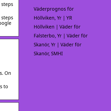
 steps
Väderprognos för
 steps
Höllviken, Yr | YR
oogle
Höllviken | Väder för
Falsterbo, Yr | Väder för
Skanör, Yr | Väder för
Skanör, SMHI
s. On
s to