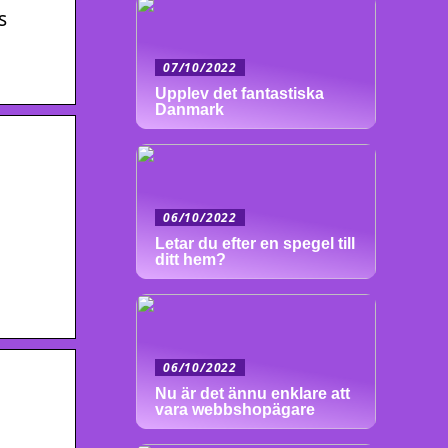
s
07/10/2022
Upplev det fantastiska
Danmark
06/10/2022
Letar du efter en spegel till
ditt hem?
06/10/2022
Nu är det ännu enklare att
vara webbshopägare