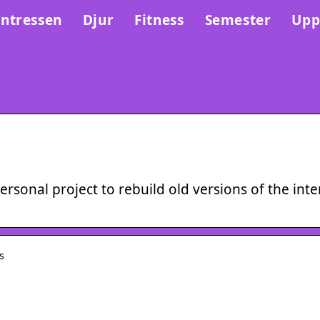
Intressen
Djur
Fitness
Semester
Upp
sonal project to rebuild old versions of the inte
s