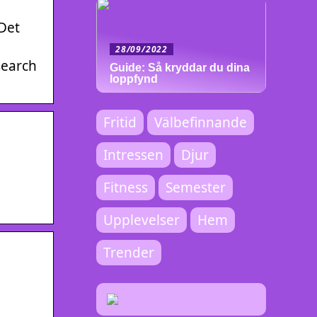
Det
28/09/2022
search
Guide: Så kryddar du dina
loppfynd
Fritid
Välbefinnande
Intressen
Djur
Fitness
Semester
Upplevelser
Hem
Trender