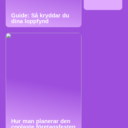
Guide: Så kryddar du
dina loppfynd
Hur man planerar den
coolaste företagsfesten