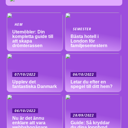
HEM
SEMESTER
Utemöbler: Din
kompletta guide till
Bästa hotell i
att skapa
London för
drömterassen
familjesemestern
07/10/2022
06/10/2022
Upplev det
Letar du efter en
fantastiska Danmark
spegel till ditt hem?
06/10/2022
28/09/2022
Nu är det ännu
enklare att vara
Guide: Så kryddar
webbshopägare
du dina loppfynd