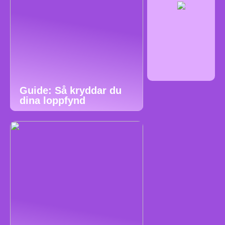
Guide: Så kryddar du
dina loppfynd