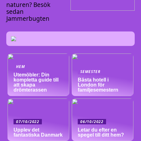
naturen? Besök
sedan
Jammerbugten
HEM
SEMESTER
Utemöbler: Din
kompletta guide till
Bästa hotell i
att skapa
London för
drömterassen
familjesemestern
07/10/2022
06/10/2022
Upplev det
Letar du efter en
fantastiska Danmark
spegel till ditt hem?