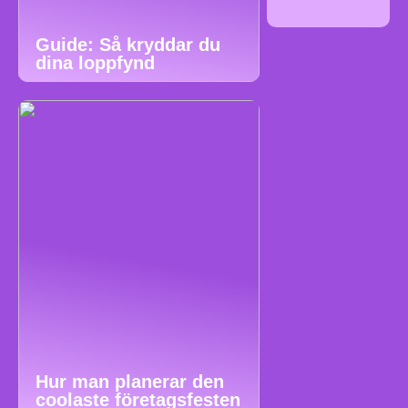
Guide: Så kryddar du
dina loppfynd
Hur man planerar den
coolaste företagsfesten