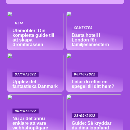
HEM
SEMESTER
Utemöbler: Din
kompletta guide till
Bästa hotell i
att skapa
London för
drömterassen
familjesemestern
07/10/2022
06/10/2022
Upplev det
Letar du efter en
fantastiska Danmark
spegel till ditt hem?
06/10/2022
28/09/2022
Nu är det ännu
enklare att vara
Guide: Så kryddar
webbshopägare
du dina loppfynd